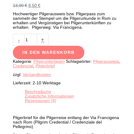
Ursprünglicher
Aktueller
13,00
€
8,50
€
Preis
Preis
Hochwertiger Pilgerausweis bzw. Pilgerpass zum
war:
ist:
sammeln der Stempel um die Pilgerurkunde in Rom zu
13,00 €
8,50 €.
erhalten und Vergünstigen bei Pilgerunterkünften zu
erhalten. Pilgerweg: Via Francigena.
Pilgerbrief-
-
+
Pilgerausweis
-
Credenzial-
IN DEN WARENKORB
Via
Francigena
Kategorie:
Pilgerunterlagen
Schlagwörter:
Pilgerausweis
,
Menge
Credenzial
,
Pilgerbrief
zzgl.
Versandkosten
Lieferzeit:
2-10 Werktage
Beschreibung
Zusätzliche Informationen
Rezensionen (4)
Pilgerbrief für die Pilgerreise entlang der Via Francigena
nach Rom (Pilgrim Credential / Credenziale del
Pellegrino)