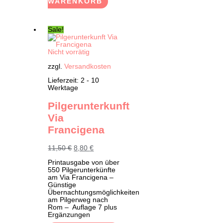
WARENKORB
Sale!
Nicht vorrätig
zzgl.
Versandkosten
Lieferzeit:
2 - 10
Werktage
Pilgerunterkunft
Via
Francigena
Ursprünglicher
Aktueller
11,50
€
8,80
€
Preis
Preis
Printausgabe von über
war:
ist:
550 Pilgerunterkünfte
11,50 €
8,80 €.
am Via Francigena –
Günstige
Übernachtungsmöglichkeiten
am Pilgerweg nach
Rom – Auflage 7 plus
Ergänzungen