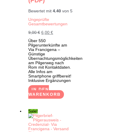
(PDF)
Bewertet mit
4.40
von 5
Ungeprüfte
Gesamtbewertungen
Ursprünglicher
Aktueller
9,00
€
6,00
€
Preis
Preis
Über 550
war:
ist:
Pilgerunterkünfte am
9,00 €
6,00 €.
Via Francigena –
Günstige
Übernachtungsmöglichkeiten
am Pilgerweg nach
Rom mit Kontaktdaten.
Alle Infos am
Smartphone griffbereit!
Inklusive Ergänzungen
IN DEN
WARENKORB
Sale!