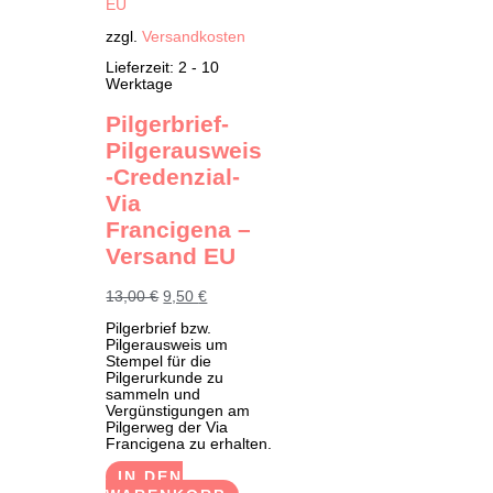
zzgl.
Versandkosten
Lieferzeit:
2 - 10
Werktage
Pilgerbrief-
Pilgerausweis
-Credenzial-
Via
Francigena –
Versand EU
Ursprünglicher
Aktueller
13,00
€
9,50
€
Preis
Preis
Pilgerbrief bzw.
war:
ist:
Pilgerausweis um
13,00 €
9,50 €.
Stempel für die
Pilgerurkunde zu
sammeln und
Vergünstigungen am
Pilgerweg der Via
Francigena zu erhalten.
IN DEN