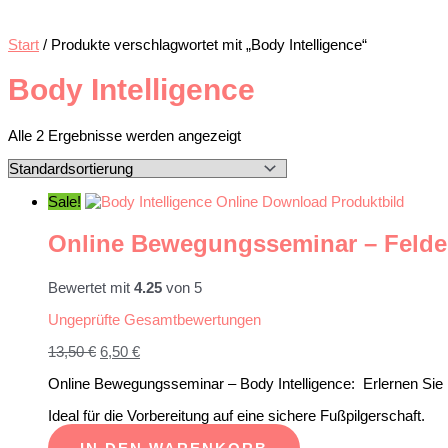
Start
/ Produkte verschlagwortet mit „Body Intelligence“
Body Intelligence
Alle 2 Ergebnisse werden angezeigt
Sale!
Online Bewegungsseminar – Felden
Bewertet mit
4.25
von 5
Ungeprüfte Gesamtbewertungen
Ursprünglicher
Aktueller
13,50
€
6,50
€
Preis
Preis
Online Bewegungsseminar – Body Intelligence: Erlernen Sie 
war:
ist:
13,50 €
6,50 €.
Ideal für die Vorbereitung auf eine sichere Fußpilgerschaft.