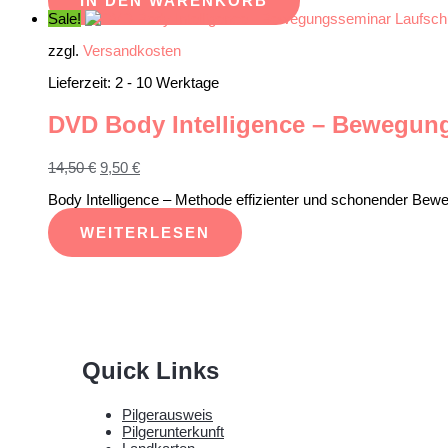
IN DEN WARENKORB
Sale!
zzgl.
Versandkosten
Lieferzeit:
2 - 10 Werktage
DVD Body Intelligence – Bewegun
Ursprünglicher
Aktueller
14,50
€
9,50
€
Preis
Preis
Body Intelligence – Methode effizienter und schonender Beweg
war:
ist:
14,50 €
9,50 €.
WEITERLESEN
Quick Links
Pilgerausweis
Pilgerunterkunft