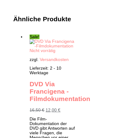
Ähnliche Produkte
Sale!
Nicht vorrätig
zzgl.
Versandkosten
Lieferzeit:
2 - 10
Werktage
DVD Via
Francigena -
Filmdokumentation
Ursprünglicher
Aktueller
16,50
€
12,00
€
Preis
Preis
Die Film-
war:
ist:
Dokumentation der
16,50 €
12,00 €.
DVD gibt Antworten auf
viele Fragen, die
Menschen vor einer