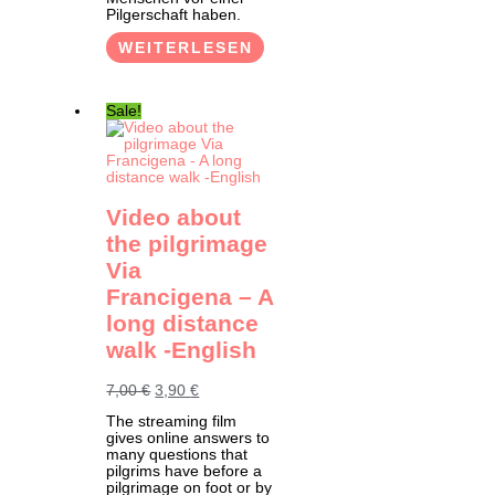
Pilgerschaft haben.
WEITERLESEN
Sale!
Video about
the pilgrimage
Via
Francigena – A
long distance
walk -English
Ursprünglicher
Aktueller
7,00
€
3,90
€
Preis
Preis
The streaming film
war:
ist:
gives online answers to
7,00 €
3,90 €.
many questions that
pilgrims have before a
pilgrimage on foot or by