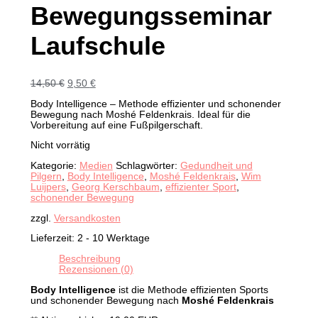
Bewegungsseminar
Laufschule
Ursprünglicher
Aktueller
14,50
€
9,50
€
Preis
Preis
Body Intelligence – Methode effizienter und schonender
war:
ist:
Bewegung nach Moshé Feldenkrais. Ideal für die
14,50 €
9,50 €.
Vorbereitung auf eine Fußpilgerschaft.
Nicht vorrätig
Kategorie:
Medien
Schlagwörter:
Gedundheit und
Pilgern
,
Body Intelligence
,
Moshé Feldenkrais
,
Wim
Luijpers
,
Georg Kerschbaum
,
effizienter Sport
,
schonender Bewegung
zzgl.
Versandkosten
Lieferzeit:
2 - 10 Werktage
Beschreibung
Rezensionen (0)
Body Intelligence
ist die Methode effizienten Sports
und schonender Bewegung nach
Moshé Feldenkrais