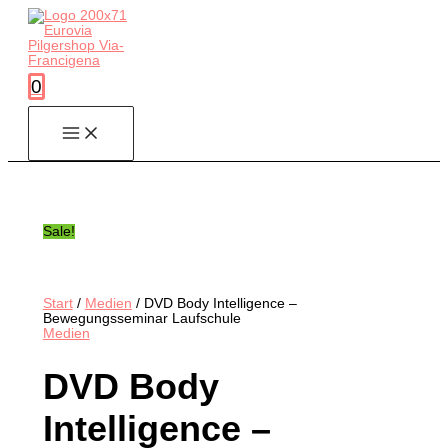
Zum
Inhalt
springen
0
Sale!
Start
/
Medien
/ DVD Body Intelligence –
Bewegungsseminar Laufschule
Medien
DVD Body
Intelligence –