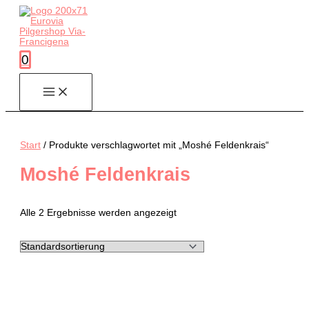
Zum
Inhalt
springen
0
Start
/ Produkte verschlagwortet mit „Moshé Feldenkrais“
Moshé Feldenkrais
Alle 2 Ergebnisse werden angezeigt