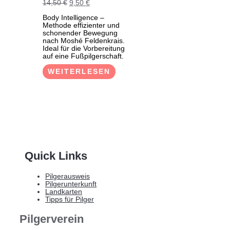
Ursprünglicher
Aktueller
14,50
€
9,50
€
Preis
Preis
Body Intelligence –
war:
ist:
Methode effizienter und
14,50 €
9,50 €.
schonender Bewegung
nach Moshé Feldenkrais.
Ideal für die Vorbereitung
auf eine Fußpilgerschaft.
WEITERLESEN
Quick Links
Pilgerausweis
Pilgerunterkunft
Landkarten
Tipps für Pilger
Pilgerverein