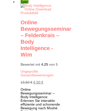
Sale!
Online
Bewegungsseminar
– Feldenkrais –
Body
Intelligence -
Wim
Bewertet mit
4.25
von 5
Ungeprüfte
Gesamtbewertungen
Ursprünglicher
Aktueller
13,50
€
6,50
€
Preis
Preis
Online
war:
ist:
Bewegungsseminar –
13,50 €
6,50 €.
Body Intelligence:
Erlernen Sie interaktiv
effiziente und schonende
Bewegung nach Moshé